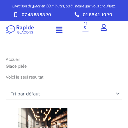
Aller
Livraison de glace en 30 minutes, ou à l’heure que vous choisissez.
au
07 48 88 98 70
01 89 41 10 70
contenu
Menu
0
Accueil
Glace pilée
Voici le seul résultat