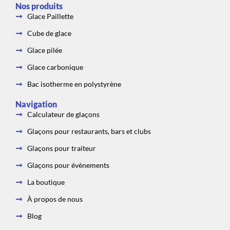
b
a
c
Nos produits
o
g
h
o
r
a
Glace Paillette
k
a
t
m
Cube de glace
Glace pilée
Glace carbonique
Bac isotherme en polystyrène
Navigation
Calculateur de glaçons
Glaçons pour restaurants, bars et clubs
Glaçons pour traiteur
Glaçons pour évènements
La boutique
À propos de nous
Blog