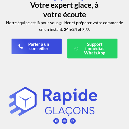
Votre expert glace, à
votre écoute
Notre équipe est là pour vous guider et préparer votre commande
en un instant,
24h/24 et 7j/7.
Parler à un
Support
conseiller
immédiat
WhatsApp
F
I
S
a
n
n
c
s
a
e
t
p