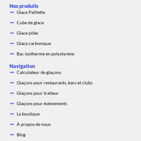
e
t
p
b
a
c
Nos produits
o
g
h
o
r
a
Glace Paillette
k
a
t
m
Cube de glace
Glace pilée
Glace carbonique
Bac isotherme en polystyrène
Navigation
Calculateur de glaçons
Glaçons pour restaurants, bars et clubs
Glaçons pour traiteur
Glaçons pour évènements
La boutique
À propos de nous
Blog