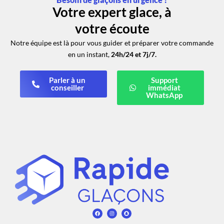
Votre expert glace, à
votre écoute
Notre équipe est là pour vous guider et préparer votre commande
en un instant,
24h/24 et 7j/7.
Parler à un
Support
conseiller
immédiat
WhatsApp
F
I
S
a
n
n
c
s
a